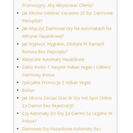
Promocyjny, Aby Aktywować Ofertę?
Jak Można Odebrać Icecasino 25 Eur Darmowe
Pieniądze?
Jak Włączyć Darmowe Gry Na Automatach Na
Witrynie Hazardowej?
Jak Wypłacić Wygrane, Zdobyte W Ramach
Bonusu Bez Depozytu?
Klasyczne Automaty Hazardowe
Załóż Konto T Kasynie Vulkan Vegas I Odbierz
Darmowy Bonus
Specjalne Promocje Z Vulkan Vegas
Bonus
Jak Można Zacząć Grać W Gry Hot Spot Online
Za Darmo Bez Rejestracji?
Czy Automaty Do Gry Za Darmo Są Legalne W
Polsce?
Darmowe Gry Hazardowe Automaty Bez