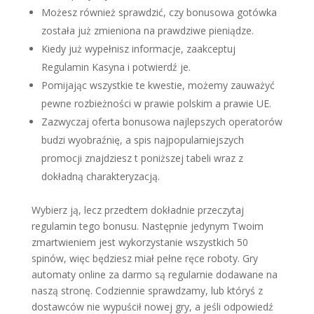
Możesz również sprawdzić, czy bonusowa gotówka
została już zmieniona na prawdziwe pieniądze.
Kiedy już wypełnisz informacje, zaakceptuj
Regulamin Kasyna i potwierdź je.
Pomijając wszystkie te kwestie, możemy zauważyć
pewne rozbieżności w prawie polskim a prawie UE.
Zazwyczaj oferta bonusowa najlepszych operatorów
budzi wyobraźnię, a spis najpopularniejszych
promocji znajdziesz t poniższej tabeli wraz z
dokładną charakteryzacją.
Wybierz ją, lecz przedtem dokładnie przeczytaj
regulamin tego bonusu. Następnie jedynym Twoim
zmartwieniem jest wykorzystanie wszystkich 50
spinów, więc będziesz miał pełne ręce roboty. Gry
automaty online za darmo są regularnie dodawane na
naszą stronę. Codziennie sprawdzamy, lub któryś z
dostawców nie wypuścił nowej gry, a jeśli odpowiedź