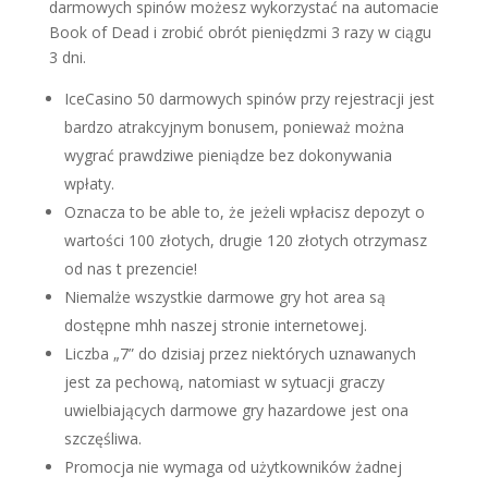
darmowych spinów możesz wykorzystać na automacie
Book of Dead i zrobić obrót pieniędzmi 3 razy w ciągu
3 dni.
IceCasino 50 darmowych spinów przy rejestracji jest
bardzo atrakcyjnym bonusem, ponieważ można
wygrać prawdziwe pieniądze bez dokonywania
wpłaty.
Oznacza to be able to, że jeżeli wpłacisz depozyt o
wartości 100 złotych, drugie 120 złotych otrzymasz
od nas t prezencie!
Niemalże wszystkie darmowe gry hot area są
dostępne mhh naszej stronie internetowej.
Liczba „7” do dzisiaj przez niektórych uznawanych
jest za pechową, natomiast w sytuacji graczy
uwielbiających darmowe gry hazardowe jest ona
szczęśliwa.
Promocja nie wymaga od użytkowników żadnej