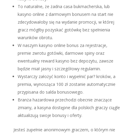
To naturalne, że żadna casa bukmacherska, lub
kasyno online z darmowym bonusem na start nie
zdecydowałoby się na wydanie promocji, w której
gracz mógłby pozyskać gotówkę bez spełnienia
warunków obrotu.
W naszym kasyno online bonus za rejestracje,
premie zwrotu gotówki, darmowe spiny oraz
ewentualny reward kasyno bez depozytu, zawsze
będzie miał jasny i szczegółowy regulamin.
Wystarczy założyć konto i wypełnić par? kroków, a
premia, wynosząca 100 zł zostanie automatycznie
przypisana do salda bonusowego.
Branża hazardowa przechodzi obecnie znaczące
zmiany, a kasyna dostępne dla polskich graczy ciągle
aktualizują swoje bonusy i oferty.
Jesteś zupełnie anonimowym graczem, o którym nie