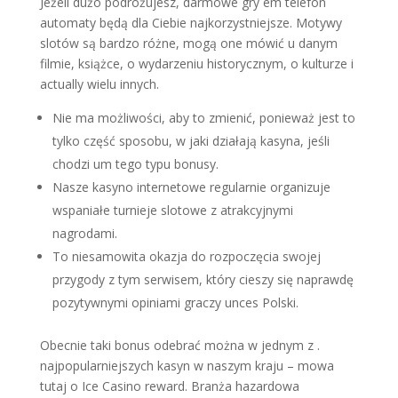
Jeżeli dużo podróżujesz, darmowe gry em telefon
automaty będą dla Ciebie najkorzystniejsze. Motywy
slotów są bardzo różne, mogą one mówić u danym
filmie, książce, o wydarzeniu historycznym, o kulturze i
actually wielu innych.
Nie ma możliwości, aby to zmienić, ponieważ jest to
tylko część sposobu, w jaki działają kasyna, jeśli
chodzi um tego typu bonusy.
Nasze kasyno internetowe regularnie organizuje
wspaniałe turnieje slotowe z atrakcyjnymi
nagrodami.
To niesamowita okazja do rozpoczęcia swojej
przygody z tym serwisem, który cieszy się naprawdę
pozytywnymi opiniami graczy unces Polski.
Obecnie taki bonus odebrać można w jednym z .
najpopularniejszych kasyn w naszym kraju – mowa
tutaj o Ice Casino reward. Branża hazardowa