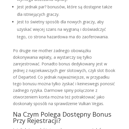
Jest jednak par? bonusów, które są dostępne także
dla istniejących graczy.
Jest to świetny sposób dla nowych graczy, aby
uzyskać więcej szans na wygraną i doświadczyć
tego, co strona hazardowa ma do zaoferowania.
Po drugie nie mother żadnego obowiązku
dokonywania wpłaty, a wystarczy się tylko
zarejestrować. Ponadto bonus dedykowany jest w
jednej z najciekawszych gier slotowych, czyli slot Book
of Departed. Co jednak najważniejsze, w przypadku
tego bonusu można tylko zyskać i keineswegs ponosić
żadnego ryzyka. Darmowe spiny połączone z
otworzeniem konta można też potraktować jako
doskonały sposób na sprawdzenie Vulkan Vegas.
Na Czym Polega Dostępny Bonus
Przy Rejestracji?