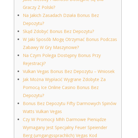
Graczy Z Polski?
Na Jakich Zasadach Działa Bonus Bez
Depozytu?
Skąd Zdobyć Bonus Bez Depozytu?
W Jaki Sposób Mogę Otrzymać Bonus Podczas
Zabawy W Gry Maszynowe?
Na Czym Polega Dostępny Bonus Przy
Rejestracji?
Vulkan Vegas Bonus Bez Depozytu – Wniosek
Jak Można Wypłacić Wygrane Zdobyte Za
Pomocą Ice Online Casino Bonus Bez
Depozytu?
Bonus Bez Depozytu Fifty Darmowych Spinów
Watts Vulkan Vegas
Czy W Promocji Mhh Darmowe Pieniądze
Wymagany Jest Specjalny Feuer Speiender
Berg (umgangssprachlich) Vegas Kod