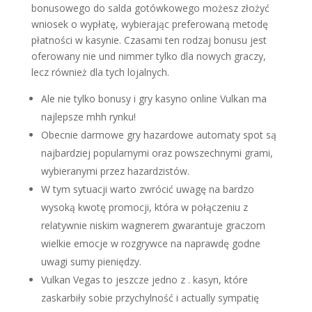
bonusowego do salda gotówkowego możesz złożyć
wniosek o wypłatę, wybierając preferowaną metodę
płatności w kasynie. Czasami ten rodzaj bonusu jest
oferowany nie und nimmer tylko dla nowych graczy,
lecz również dla tych lojalnych.
Ale nie tylko bonusy i gry kasyno online Vulkan ma
najlepsze mhh rynku!
Obecnie darmowe gry hazardowe automaty spot są
najbardziej popularnymi oraz powszechnymi grami,
wybieranymi przez hazardzistów.
W tym sytuacji warto zwrócić uwagę na bardzo
wysoką kwotę promocji, która w połączeniu z
relatywnie niskim wagnerem gwarantuje graczom
wielkie emocje w rozgrywce na naprawdę godne
uwagi sumy pieniędzy.
Vulkan Vegas to jeszcze jedno z . kasyn, które
zaskarbiły sobie przychylność i actually sympatię