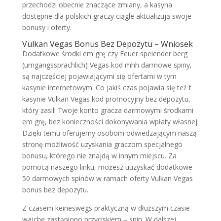
przechodzi obecnie znaczące zmiany, a kasyna
dostępne dla polskich graczy ciągle aktualizują swoje
bonusy i oferty.
Vulkan Vegas Bonus Bez Depozytu – Wniosek
Dodatkowe środki em grę czy Feuer speiender berg
(umgangssprachlich) Vegas kod mhh darmowe spiny,
są najczęściej pojawiającymi się ofertami w tym
kasynie internetowym. Co jakiś czas pojawia się też t
kasynie Vulkan Vegas kod promocyjny bez depozytu,
który zasili Twoje konto gracza darmowymi środkami
em grę, bez konieczności dokonywania wpłaty własnej.
Dzięki temu oferujemy osobom odwiedzającym naszą
stronę możliwość uzyskania graczom specjalnego
bonusu, którego nie znajdą w innym miejscu. Za
pomocą naszego linku, możesz uuzyskać dodatkowe
50 darmowych spinów w ramach oferty Vulkan Vegas
bonus bez depozytu.
Z czasem keineswegs praktyczną w dłuższym czasie
wajchę zastąpiono przyciskiem – spin. W dalszej