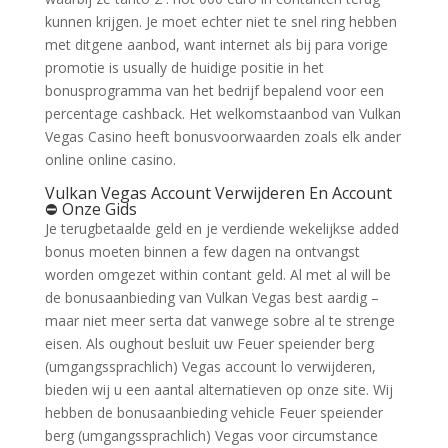
kunnen krijgen. Je moet echter niet te snel ring hebben
met ditgene aanbod, want internet als bij para vorige
promotie is usually de huidige positie in het
bonusprogramma van het bedrijf bepalend voor een
percentage cashback. Het welkomstaanbod van Vulkan
Vegas Casino heeft bonusvoorwaarden zoals elk ander
online online casino.
Vulkan Vegas Account Verwijderen En Account
⛔️ Onze Gids
Je terugbetaalde geld en je verdiende wekelijkse added
bonus moeten binnen a few dagen na ontvangst
worden omgezet within contant geld. Al met al will be
de bonusaanbieding van Vulkan Vegas best aardig –
maar niet meer serta dat vanwege sobre al te strenge
eisen. Als oughout besluit uw Feuer speiender berg
(umgangssprachlich) Vegas account lo verwijderen,
bieden wij u een aantal alternatieven op onze site. Wij
hebben de bonusaanbieding vehicle Feuer speiender
berg (umgangssprachlich) Vegas voor circumstance