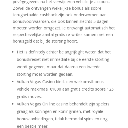
privégegevens na het verwijderen vehicle je account.
Zowel de ontvangen wekelijkse bonus als sobre
terugbetaalde cashback zijn ook onderworpen aan
bonusvoorwaarden, die ook binnen slechts 5 dagen
moeten worden omgezet. Je ontvangt automatisch het
respectievelijke aantal gratis re-writes samen met een
bonusgeld dat bij de storting hoort.
Het is definitely echter belangrijk ght weten dat het
bonuskrediet niet immediate bij de eerste storting
wordt gegeven, maar dat daarna een tweede
storting moet worden gedaan.
Vulkan Vegas Casino biedt een welkomstbonus
vehicle maximaal €1000 aan gratis credits sobre 125
gratis moves.
Vulkan Vegas On line casino behandelt zijn spelers
graag als koningen en koninginnen, met royale
bonusaanbiedingen, tidak bermodal spins en nog
een beetje meer.