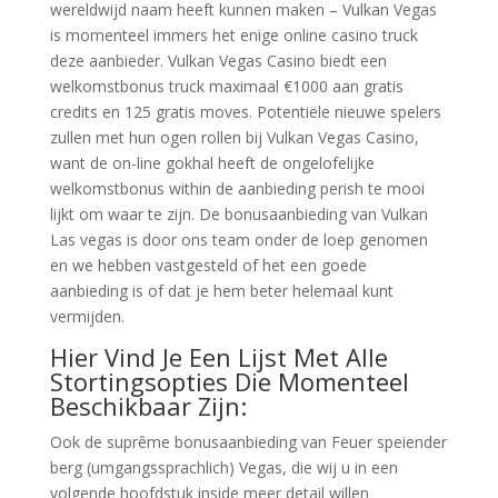
wereldwijd naam heeft kunnen maken – Vulkan Vegas
is momenteel immers het enige online casino truck
deze aanbieder. Vulkan Vegas Casino biedt een
welkomstbonus truck maximaal €1000 aan gratis
credits en 125 gratis moves. Potentiële nieuwe spelers
zullen met hun ogen rollen bij Vulkan Vegas Casino,
want de on-line gokhal heeft de ongelofelijke
welkomstbonus within de aanbieding perish te mooi
lijkt om waar te zijn. De bonusaanbieding van Vulkan
Las vegas is door ons team onder de loep genomen
en we hebben vastgesteld of het een goede
aanbieding is of dat je hem beter helemaal kunt
vermijden.
Hier Vind Je Een Lijst Met Alle
Stortingsopties Die Momenteel
Beschikbaar Zijn:
Ook de suprême bonusaanbieding van Feuer speiender
berg (umgangssprachlich) Vegas, die wij u in een
volgende hoofdstuk inside meer detail willen