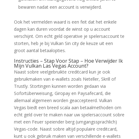
bewaren nadat een account is verwijderd.
Ook het vermelden waard is een feit dat het enkele
dagen kan duren voordat de winst op u account
verschijnt. Om echt geld operative je spelersaccount te
storten, heb je bij Vulkan Sin city de keuze uit een
groot aantal betaalopties.
Instructies – Stap Voor Stap – Hoe Verwijder Ik
Mijn Vulkan Las Vegas Account?
Naast sobre veelgebruikte creditcard kun je ook
gebruikmaken van e-wallets zoals Neteller, Skrill of
Trustly. Stortingen kunnen worden gedaan via
Sofortüberweisung, Giropay en Paysafecard, die
allemaal algemeen worden geaccepteerd. Vulkan
Vegas biedt een breed scala aan betaalmethoden om
echt geld over te maken naar uw spelersaccount sobre
met een Feuer speiender berg (umgangssprachlich)
Vegas-code. Naast sobre altijd populaire creditcard,
kunt u ook gebruik maken van verschillende e-wallets