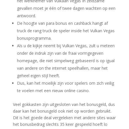
het werknemer van Vulkaan Vegas In zeldzame
gevallen moet je één of twee dagen wachten op een
antwoord.
De hoogte van para bonus en cashback hangt af
truck de rang truck de speler inside het Vulkan Vegas
bonusprogramma.
Als u de kijkje neemt bij Vulkan Vegas, zult u meteen
onder de indruk zijn van de fraai vormgegeven
homepage, die niet simpelweg gebaseerd is op igual
van andere on the internet speelhallen, maar het
geheel eigen stijl heeft.
Dus, kan het moeilijk zijn voor spelers om zich veilig
te voelen met een nieuw online casino.
Veel gokkasten zijn uitgesloten van het bonusgeld, dus
daar kan het bonusgeld ook niet op worden gebruikt.
Dit is het goede deal vergeleken met andere sites waar
het bonusbedrag slechts 35 keer gespeeld hoeft lo