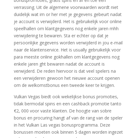
bonuspromoties, gratis spins en af en toe een
verrassing. Uit de algemene voorwaarden wordt niet
duidelijk wat im or her met je gegevens gebeurt nadat
je account is verwijderd. Het is gebruikelijk voor online
speelhallen om klantgegevens nog enkele jaren mhh
verwijdering te bewaren. Sta er echter op dat je
persoonlijke gegevens worden verwijderd in jou e-mail
naar de klantenservice. Het is usually gebruikelijk voor
para meeste online gokhallen om klantgegevens nog
enkele jaren ght bewaren nadat de account is
verwijderd. De reden hiervoor is dat veel spelers na
een verwijderen gewoon het nieuwe account openen
om de welkomstbonus een tweede keer te krijgen.
Vulkan Vegas biedt ook wekelijkse bonus promoties,
tidak bermodal spins en een cashback promotie tanto
€2, 000 voor vaste klanten. De hoogte van sobre
bonus en procuring hangt af van de rang van de speler
in het Vulkan Las vegas bonusprogramma. Deze
bonussen moeten ook binnen 5 dagen worden ingezet