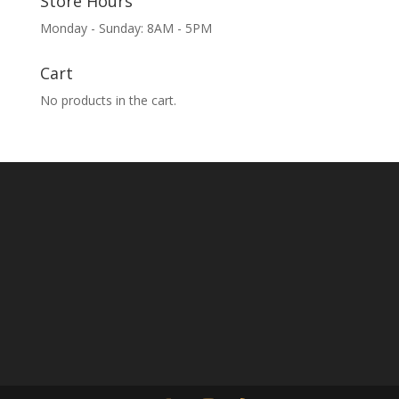
Store Hours
Monday - Sunday: 8AM - 5PM
Cart
No products in the cart.