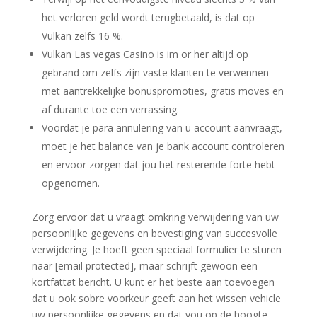
het verloren geld wordt terugbetaald, is dat op
Vulkan zelfs 16 %.
Vulkan Las vegas Casino is im or her altijd op
gebrand om zelfs zijn vaste klanten te verwennen
met aantrekkelijke bonuspromoties, gratis moves en
af durante toe een verrassing.
Voordat je para annulering van u account aanvraagt,
moet je het balance van je bank account controleren
en ervoor zorgen dat jou het resterende forte hebt
opgenomen.
Zorg ervoor dat u vraagt omkring verwijdering van uw
persoonlijke gegevens en bevestiging van succesvolle
verwijdering. Je hoeft geen speciaal formulier te sturen
naar [email protected], maar schrijft gewoon een
kortfattat bericht. U kunt er het beste aan toevoegen
dat u ook sobre voorkeur geeft aan het wissen vehicle
uw persoonlijke gegevens en dat you op de hoogte