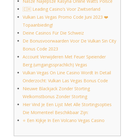
Nasze Najlepsze Kasyna Online Watts Polsce
🇨🇭 Leading Casino’s Voor Zwitserland
Vulkan Las Vegas Promo Code Juni 2023 ❤️
Topaanbieding!
Deine Casinos Für Die Schweiz
De Bonusvoorwaarden Voor De Vulkan Sin City
Bonus Code 2023
Account Verwijderen Met Feuer Speiender
Berg (umgangssprachlich) Vegas
Vulkan Vegas On Line Casino Wordt In Detail
Onderzocht: Vulkan Las Vegas Bonus Code
Nieuwe Blackjack Zonder Storting
Welkomstbonus Zonder Storting
Hier Vind Je Een Lijst Met Alle Stortingsopties
Die Momenteel Beschikbaar Zijn:
⭐ Een Kijkje In Een Volcano Vegas Casino