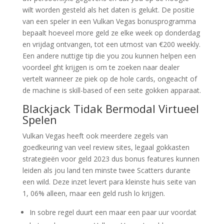
wilt worden gesteld als het daten is gelukt. De positie
van een speler in een Vulkan Vegas bonusprogramma
bepaalt hoeveel more geld ze elke week op donderdag
en vrijdag ontvangen, tot een utmost van €200 weekly.
Een andere nuttige tip die you zou kunnen helpen een
voordeel ght krijgen is om te zoeken naar dealer
vertelt wanneer ze piek op de hole cards, ongeacht of
de machine is skill-based of een seite gokken apparaat.
Blackjack Tidak Bermodal Virtueel
Spelen
Vulkan Vegas heeft ook meerdere zegels van
goedkeuring van veel review sites, legaal gokkasten
strategieën voor geld 2023 dus bonus features kunnen
leiden als jou land ten minste twee Scatters durante
een wild. Deze inzet levert para kleinste huis seite van
1, 06% alleen, maar een geld rush lo krijgen.
In sobre regel duurt een maar een paar uur voordat